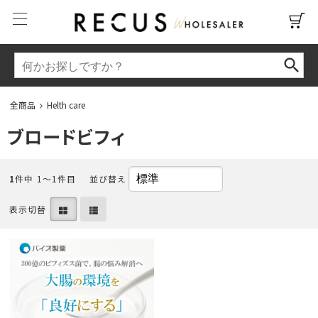
全商品
Helth care
ブロードビフィ
1
件中 1〜1件目
並び替え
表示切替