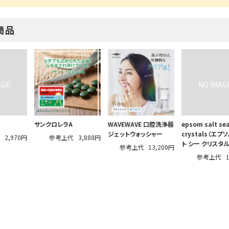
商品
サンクロレラA
WAVEWAVE 口腔洗浄器
epsom salt se
ジェットウォッシャー
crystals（エプ
代
2,970円
参考上代
3,888円
ト シー クリスタル
参考上代
13,200円
参考上代