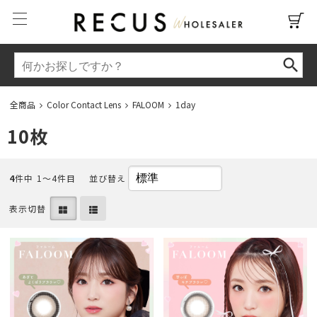
全商品
Color Contact Lens
FALOOM
1day
10枚
4
件中 1〜4件目
並び替え
表示切替