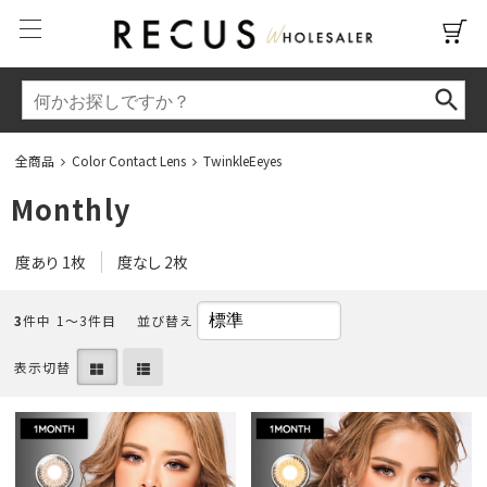
全商品
Color Contact Lens
TwinkleEeyes
Monthly
度あり 1枚
度なし 2枚
3
件中 1〜3件目
並び替え
表示切替