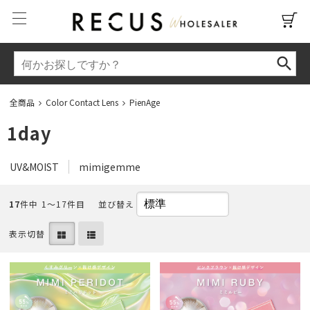
全商品
Color Contact Lens
PienAge
1day
UV&MOIST
mimigemme
17
件中 1〜17件目
並び替え
表示切替