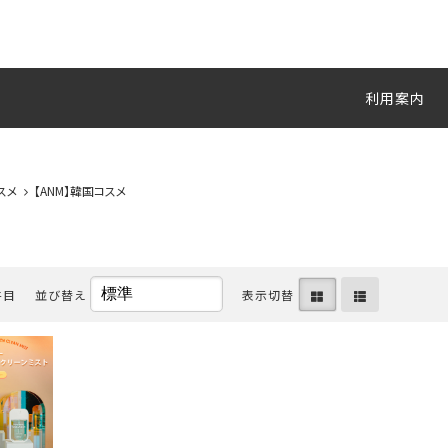
利用案内
スメ
【ANM】韓国コスメ
件目
並び替え
表示切替