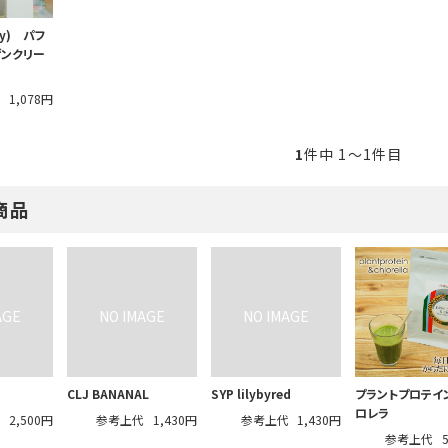
ly) パフ
ゲンクリー
代
1,078円
1
件中 1〜1件目
商品
CLJ BANANAL
SYP lilybyred
プラントプロテイ
ロレラ
代
2,500円
参考上代
1,430円
参考上代
1,430円
参考上代