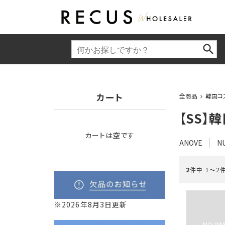
カート
全商品
韓国コ
【SS】
カートは空です
ANOVE
N
2
件中 1〜2
※2026年8月3日更新