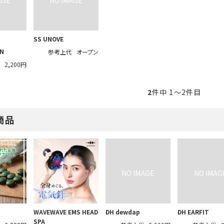
SS UNOVE
IN
参考上代
オープン
代
2,200円
2
件中 1〜2件目
商品
WAVEWAVE EMS HEAD
DH dewdap
DH EARFIT
SPA