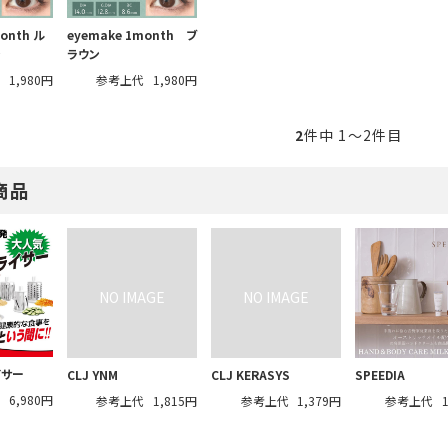
onth ル
eyemake 1month ブ
ン
ラウン
代
1,980円
参考上代
1,980円
2
件中 1〜2件目
商品
イサー
CLJ YNM
CLJ KERASYS
SPEEDIA
代
6,980円
参考上代
1,815円
参考上代
1,379円
参考上代