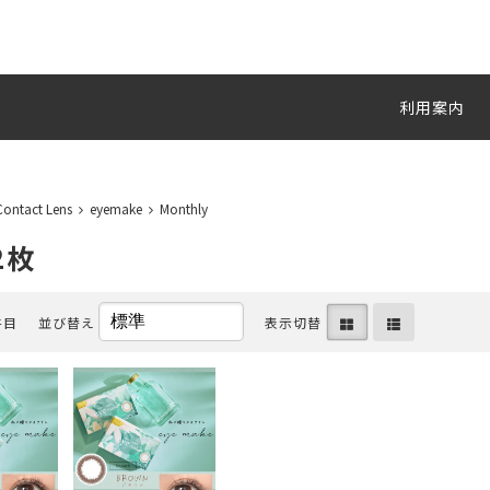
利用案内
Contact Lens
eyemake
Monthly
2枚
件目
並び替え
表示切替