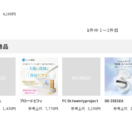
代
4,180円
1
件中 1〜1件目
商品
L
ブロードビフィ
FC Dr.twentyproject
DD ZEESEA
代
1,430円
参考上代
7,776円
参考上代
3,190円
参考上代