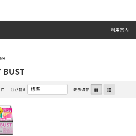
利用案内
are
Y BUST
件目
並び替え
表示切替