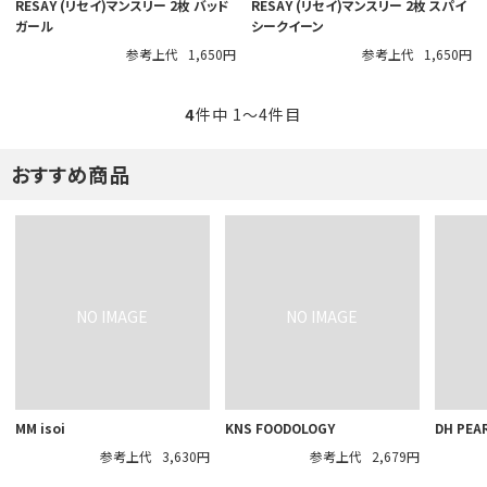
RESAY (リセイ)マンスリー 2枚 バッド
RESAY (リセイ)マンスリー 2枚 スパイ
ガール
シークイーン
参考上代
1,650円
参考上代
1,650円
4
件中 1〜4件目
おすすめ商品
MM isoi
KNS FOODOLOGY
DH PEA
参考上代
3,630円
参考上代
2,679円