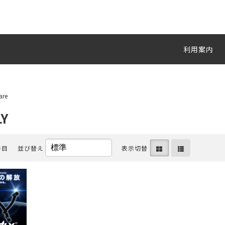
利用案内
are
LY
件目
並び替え
表示切替