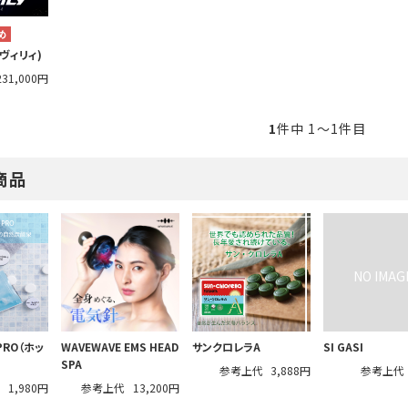
ラヴィリィ)
231,000円
1
件中 1〜1件目
商品
 PRO（ホッ
WAVEWAVE EMS HEAD
サンクロレラA
SI GASI
SPA
参考上代
3,888円
参考上代
代
1,980円
参考上代
13,200円