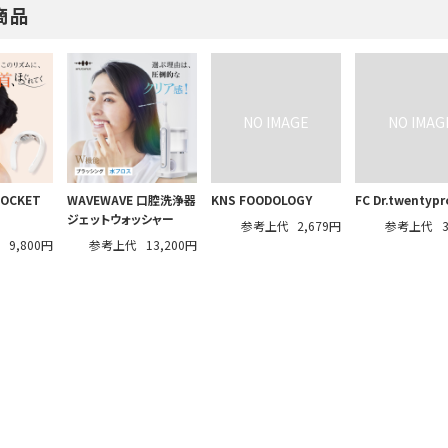
商品
POCKET
WAVEWAVE 口腔洗浄器
KNS FOODOLOGY
FC Dr.twentypr
Ⅱ
ジェットウォッシャー
参考上代
2,679円
参考上代
代
9,800円
参考上代
13,200円