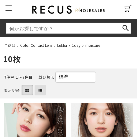
全商品
Color Contact Lens
LuMia
1day
moisture
10枚
7
件中 1〜7件目
並び替え
表示切替